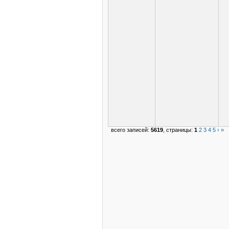
всего записей:
5619
, страницы:
1
2
3
4
5
›
»