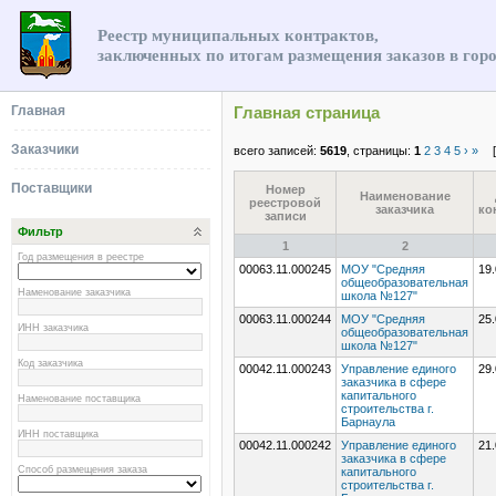
Реестр муниципальных контрактов,
заключенных по итогам размещения заказов в гор
Главная
Главная страница
Заказчики
всего записей:
5619
, страницы:
1
2
3
4
5
›
»
[
Поставщики
Номер
Наименование
реестровой
заказчика
ко
записи
Фильтр
1
2
Год размещения в реестре
00063.11.000245
МОУ "Средняя
19
общеобразовательная
Наменование заказчика
школа №127"
00063.11.000244
МОУ "Средняя
25
ИНН заказчика
общеобразовательная
школа №127"
Код заказчика
00042.11.000243
Управление единого
29.
заказчика в сфере
капитального
Наменование поставщика
строительства г.
Барнаула
ИНН поставщика
00042.11.000242
Управление единого
21.
заказчика в сфере
Способ размещения заказа
капитального
строительства г.