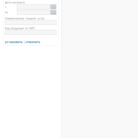
Дата контракта
с
по
Наименование товаров, услуг
Код продукции по ОКП
установить
|
отменить