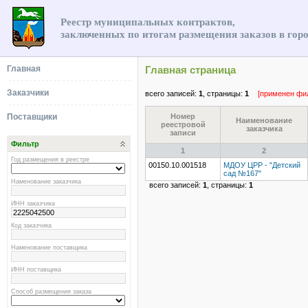
Реестр муниципальных контрактов,
заключенных по итогам размещения заказов в гор
Главная
Главная страница
Заказчики
всего записей:
1
, страницы:
1
[применен фи
Поставщики
Номер
Наименование
реестровой
заказчика
записи
Фильтр
1
2
Год размещения в реестре
00150.10.001518
МДОУ ЦРР - "Детский
сад №167"
Наменование заказчика
всего записей:
1
, страницы:
1
ИНН заказчика
Код заказчика
Наменование поставщика
ИНН поставщика
Способ размещения заказа