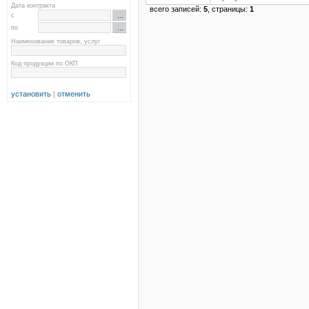
Дата контракта
всего записей:
5
, страницы:
1
с
по
Наименование товаров, услуг
Код продукции по ОКП
установить
|
отменить