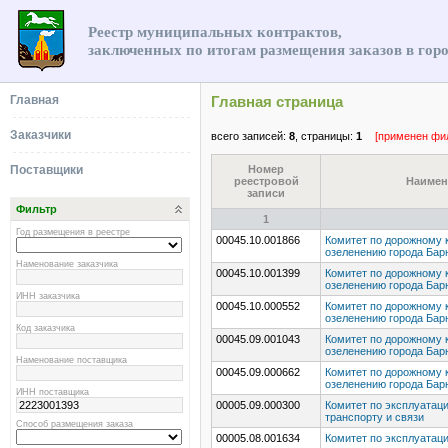
Реестр муниципальных контрактов,
заключенных по итогам размещения заказов в гор
Главная
Главная страница
Заказчики
всего записей:
8
, страницы:
1
[применен фи
Поставщики
Номер
реестровой
Наимен
записи
Фильтр
1
Год размещения в реестре
00045.10.001866
Комитет по дорожному 
озеленению города Бар
Наменование заказчика
00045.10.001399
Комитет по дорожному 
озеленению города Бар
ИНН заказчика
00045.10.000552
Комитет по дорожному 
озеленению города Бар
Код заказчика
00045.09.001043
Комитет по дорожному 
озеленению города Бар
Наменование поставщика
00045.09.000662
Комитет по дорожному 
озеленению города Бар
ИНН поставщика
00005.09.000300
Комитет по эксплуатаци
транспорту и связи
Способ размещения заказа
00005.08.001634
Комитет по эксплуатаци