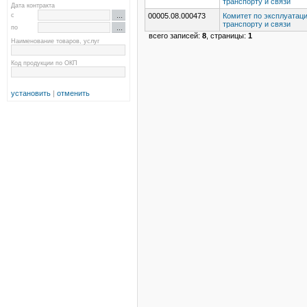
транспорту и связи
Дата контракта
с
00005.08.000473
Комитет по эксплуатаци
транспорту и связи
по
всего записей:
8
, страницы:
1
Наименование товаров, услуг
Код продукции по ОКП
установить
|
отменить