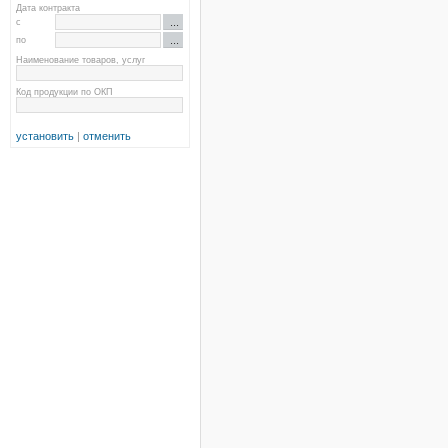
Дата контракта
с
по
Наименование товаров, услуг
Код продукции по ОКП
установить
|
отменить