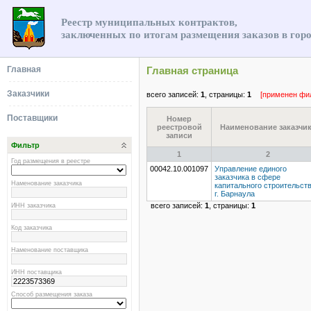
Реестр муниципальных контрактов,
заключенных по итогам размещения заказов в гор
Главная
Главная страница
Заказчики
всего записей:
1
, страницы:
1
[применен фи
Поставщики
Номер
реестровой
Наименование заказчи
записи
Фильтр
1
2
Год размещения в реестре
00042.10.001097
Управление единого
заказчика в сфере
Наменование заказчика
капитального строительст
г. Барнаула
ИНН заказчика
всего записей:
1
, страницы:
1
Код заказчика
Наменование поставщика
ИНН поставщика
Способ размещения заказа