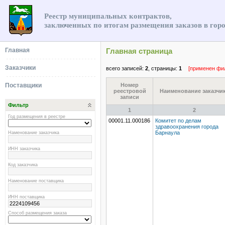
Реестр муниципальных контрактов,
заключенных по итогам размещения заказов в гор
Главная
Главная страница
Заказчики
всего записей:
2
, страницы:
1
[применен фи
Поставщики
Номер
реестровой
Наименование заказчи
записи
Фильтр
1
2
Год размещения в реестре
00001.11.000186
Комитет по делам
здравоохранения города
Наменование заказчика
Барнаула
ИНН заказчика
Код заказчика
Наменование поставщика
ИНН поставщика
Способ размещения заказа